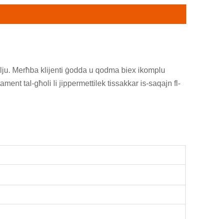
itrolju. Merħba klijenti ġodda u qodma biex ikomplu
ent tal-għoli li jippermettilek tissakkar is-saqajn fl-