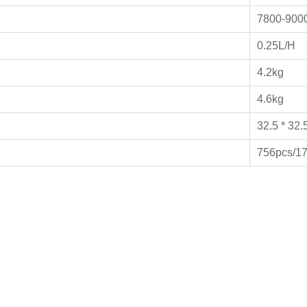
7800-90
0.25L/H
4.2kg
4.6kg
32.5 * 32.
756pcs/1