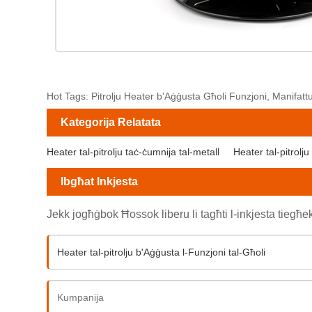
Hot Tags: Pitrolju Heater b'Aġġusta Għoli Funzjoni, Manifatturi
Kategorija Relatata
Heater tal-pitrolju taċ-ċumnija tal-metall
Heater tal-pitrolj
Ibgħat Inkjesta
Jekk jogħġbok Ħossok liberu li tagħti l-inkjesta tiegħ