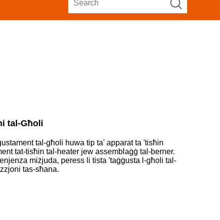
i tal-Għoli
ustament tal-għoli huwa tip ta' apparat ta 'tisħin
lement tat-tisħin tal-heater jew assemblaġġ tal-berner.
venjenza miżjuda, peress li tista 'taġġusta l-għoli tal-
ezzjoni tas-sħana.