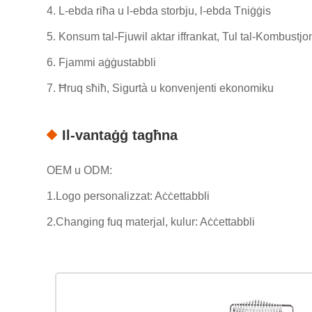
4. L-ebda riħa u l-ebda storbju, l-ebda Tniġġis
5. Konsum tal-Fjuwil aktar iffrankat, Tul tal-Kombustjon
6. Fjammi aġġustabbli
7. Ħruq sħiħ, Sigurtà u konvenjenti ekonomiku
Il-vantaġġ tagħna
OEM u ODM:
1.Logo personalizzat: Aċċettabbli
2.Changing fuq materjal, kulur: Aċċettabbli