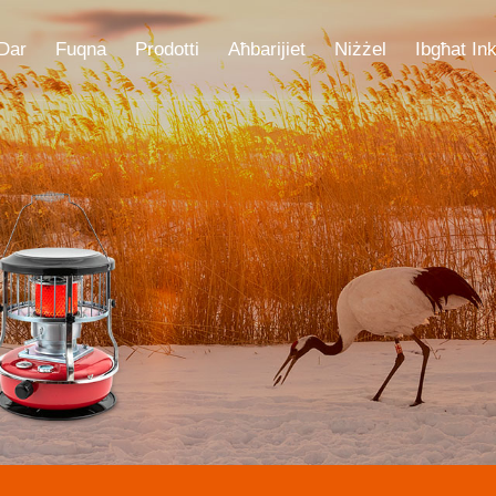
Dar
Fuqna
Prodotti
Aħbarijiet
Niżżel
Ibgħat Ink