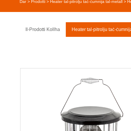
Dar
>
Prodotti
>
Heater tal-pitrolju taċ-ċumnija tal-metall
> He
Il-Prodotti Kollha
Heater tal-pitrolju taċ-ċumnij