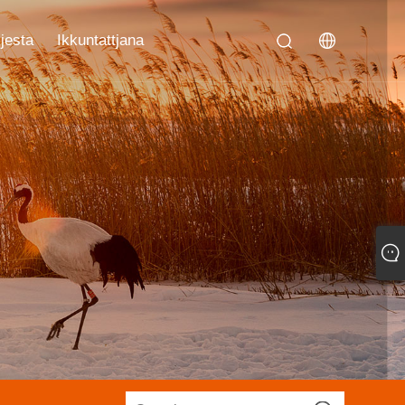
jesta
Ikkuntattjana