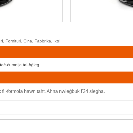
, Fornituri, Ċina, Fabbrika, Ixtri
u taċ-ċumnija tal-ħġieġ
ek fil-formola hawn taħt. Aħna nwieġbuk f'24 siegħa.