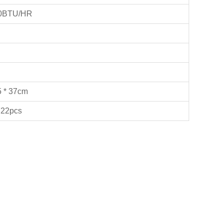
00BTU/HR
5 * 37cm
722pcs