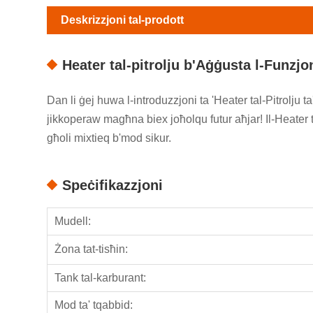
Deskrizzjoni tal-prodott
Heater tal-pitrolju b'Aġġusta l-Funzjo
Dan li ġej huwa l-introduzzjoni ta 'Heater tal-Pitrolju t
jikkoperaw magħna biex joħolqu futur aħjar! Il-Heater t
għoli mixtieq b'mod sikur.
Speċifikazzjoni
Mudell:
Żona tat-tisħin:
Tank tal-karburant:
Mod ta' tqabbid: