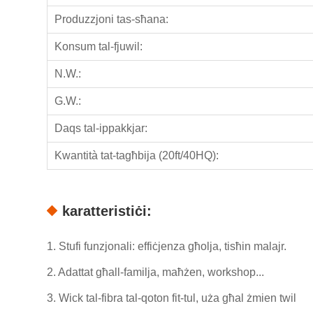
Produzzjoni tas-sħana:
Konsum tal-fjuwil:
N.W.:
G.W.:
Daqs tal-ippakkjar:
Kwantità tat-tagħbija (20ft/40HQ):
karatteristiċi:
1. Stufi funzjonali: effiċjenza għolja, tisħin malajr.
2. Adattat għall-familja, maħżen, workshop...
3. Wick tal-fibra tal-qoton fit-tul, uża għal żmien twil