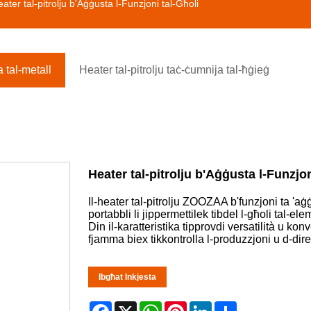
ater tal-pitrolju b'Aġġusta l-Funzjoni tal-Għoli
a tal-metall
Heater tal-pitrolju taċ-ċumnija tal-ħġieġ
Heater tal-pitrolju b'Aġġusta l-Funzjon
Il-heater tal-pitrolju ZOOZAA b'funzjoni ta 'aġġ
portabbli li jippermettilek tibdel l-għoli tal-e
Din il-karatteristika tipprovdi versatilità u kon
fjamma biex tikkontrolla l-produzzjoni u d-dir
Ibgħat Inkjesta
Facebook
X
WhatsApp
Pinterest
LinkedIn
Share