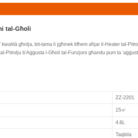
ni tal-Għoli
a' kwalità għolja, bit-tama li jgħinek tifhem aħjar il-Heater tal-P
al-Pitrolju b'Aġġusta l-Għoli tal-Funzjoni għandu pum ta 'aġġustam
ZZ-2201
15㎡
4.6L
Taqbila