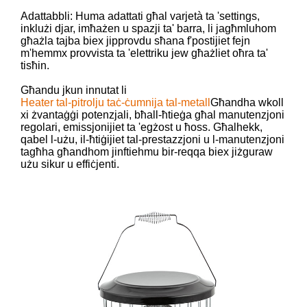
Adattabbli: Huma adattati għal varjetà ta 'settings,
inklużi djar, imħażen u spazji ta' barra, li jagħmluhom
għażla tajba biex jipprovdu sħana f'postijiet fejn
m'hemmx provvista ta 'elettriku jew għażliet oħra ta'
tisħin.
Għandu jkun innutat li
Heater tal-pitrolju taċ-ċumnija tal-metall
Għandha wkoll
xi żvantaġġi potenzjali, bħall-ħtieġa għal manutenzjoni
regolari, emissjonijiet ta 'egżost u ħoss. Għalhekk,
qabel l-użu, il-ħtiġijiet tal-prestazzjoni u l-manutenzjoni
tagħha għandhom jinftiehmu bir-reqqa biex jiżguraw
użu sikur u effiċjenti.