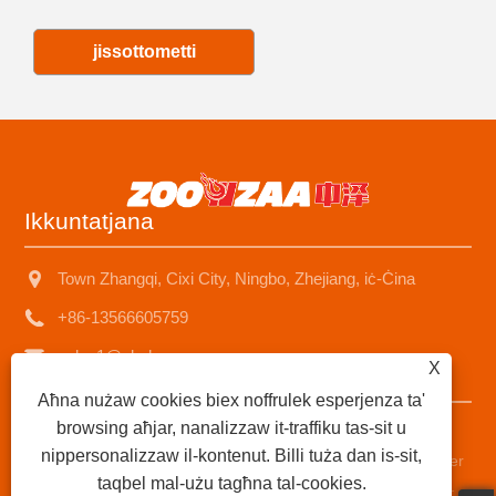
jissottometti
Ikkuntatjana
Town Zhangqi, Cixi City, Ningbo, Zhejiang, iċ-Ċina
+86-13566605759
sales1@nbzhongze.com
X
Aħna nużaw cookies biex noffrulek esperjenza ta'
browsing aħjar, nanalizzaw it-traffiku tas-sit u
Copyright © 2023 Ningbo Zhongze Electronics Co., Ltd. -
nippersonalizzaw il-kontenut. Billi tuża dan is-sit,
Heater tal-Kerolju taċ-Ċina, stufi tal-pitrolju, fornituri tal-heater
taqbel mal-użu tagħna tal-cookies.
tal-pitrolju taċ-ċumnija tal-metall - id-drittijiet kollha riżervati.