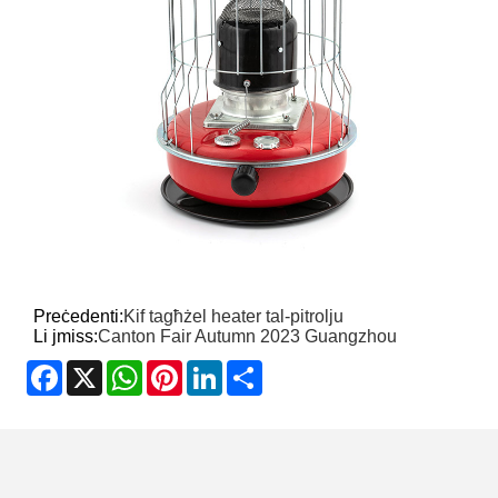
Preċedenti:
Kif tagħżel heater tal-pitrolju
Li jmiss:
Canton Fair Autumn 2023 Guangzhou
Facebook
X
WhatsApp
Pinterest
LinkedIn
Share