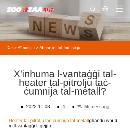
Dar
>
Aħbarijiet
>
Aħbarijiet tal-Industrija
X'inhuma l-vantaġġi tal-
heater tal-pitrolju taċ-
ċumnija tal-metall?
●
2023-11-08
●
4
●
Ħallili messaġġ
Heater tal-pitrolju taċ-ċumnija tal-metall
għandu wħud
mill-vantaġġi li ġejjin: