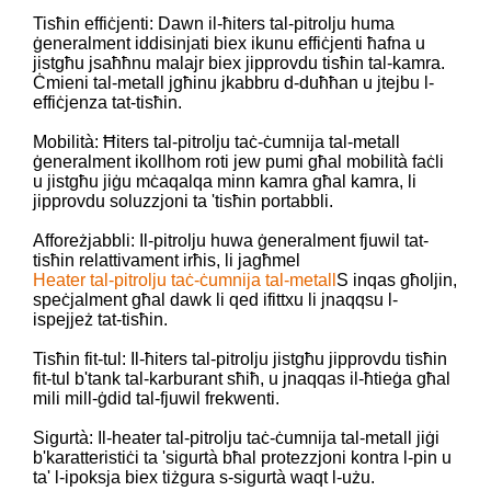
Tisħin effiċjenti: Dawn il-ħiters tal-pitrolju huma
ġeneralment iddisinjati biex ikunu effiċjenti ħafna u
jistgħu jsaħħnu malajr biex jipprovdu tisħin tal-kamra.
Ċmieni tal-metall jgħinu jkabbru d-duħħan u jtejbu l-
effiċjenza tat-tisħin.
Mobilità: Ħiters tal-pitrolju taċ-ċumnija tal-metall
ġeneralment ikollhom roti jew pumi għal mobilità faċli
u jistgħu jiġu mċaqalqa minn kamra għal kamra, li
jipprovdu soluzzjoni ta 'tisħin portabbli.
Afforeżjabbli: Il-pitrolju huwa ġeneralment fjuwil tat-
tisħin relattivament irħis, li jagħmel
Heater tal-pitrolju taċ-ċumnija tal-metall
S inqas għoljin,
speċjalment għal dawk li qed ifittxu li jnaqqsu l-
ispejjeż tat-tisħin.
Tisħin fit-tul: Il-ħiters tal-pitrolju jistgħu jipprovdu tisħin
fit-tul b'tank tal-karburant sħiħ, u jnaqqas il-ħtieġa għal
mili mill-ġdid tal-fjuwil frekwenti.
Sigurtà: Il-heater tal-pitrolju taċ-ċumnija tal-metall jiġi
b'karatteristiċi ta 'sigurtà bħal protezzjoni kontra l-pin u
ta' l-ipoksja biex tiżgura s-sigurtà waqt l-użu.