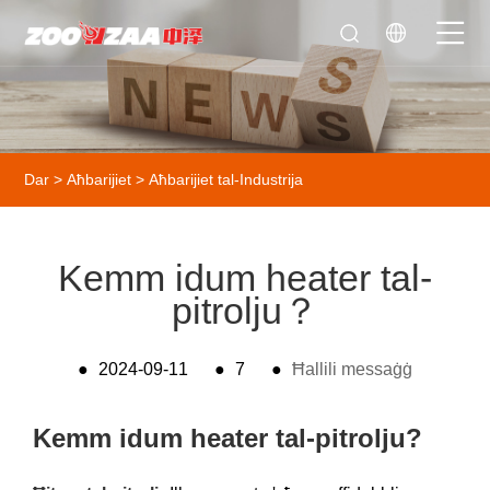
Dar
>
Aħbarijiet
>
Aħbarijiet tal-Industrija
Kemm idum heater tal-
pitrolju？
●
2024-09-11
●
7
●
Ħallili messaġġ
Kemm idum heater tal-pitrolju?