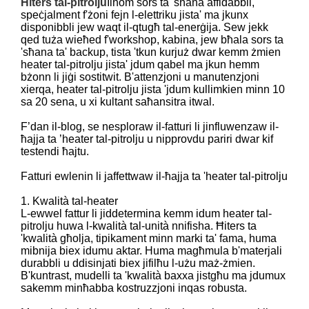
Ħiters tal-pitrolju
Ilhom sors ta 'sħana affidabbli,
speċjalment f'żoni fejn l-elettriku jista' ma jkunx
disponibbli jew waqt il-qtugħ tal-enerġija. Sew jekk
qed tuża wieħed f'workshop, kabina, jew bħala sors ta
'sħana ta' backup, tista 'tkun kurjuż dwar kemm żmien
heater tal-pitrolju jista' jdum qabel ma jkun hemm
bżonn li jiġi sostitwit. B'attenzjoni u manutenzjoni
xierqa, heater tal-pitrolju jista 'jdum kullimkien minn 10
sa 20 sena, u xi kultant saħansitra itwal.
F’dan il-blog, se nesploraw il-fatturi li jinfluwenzaw il-
ħajja ta ’heater tal-pitrolju u nipprovdu pariri dwar kif
testendi ħajtu.
Fatturi ewlenin li jaffettwaw il-ħajja ta 'heater tal-pitrolju
1. Kwalità tal-heater
L-ewwel fattur li jiddetermina kemm idum heater tal-
pitrolju huwa l-kwalità tal-unità nnifisha. Ħiters ta
'kwalità għolja, tipikament minn marki ta' fama, huma
mibnija biex idumu aktar. Huma magħmula b'materjali
durabbli u ddisinjati biex jifilħu l-użu maż-żmien.
B'kuntrast, mudelli ta 'kwalità baxxa jistgħu ma jdumux
sakemm minħabba kostruzzjoni inqas robusta.