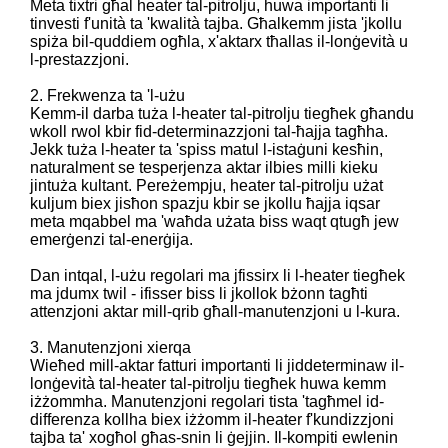
Meta tixtri għal heater tal-pitrolju, huwa importanti li
tinvesti f'unità ta 'kwalità tajba. Għalkemm jista 'jkollu
spiża bil-quddiem ogħla, x'aktarx tħallas il-lonġevità u
l-prestazzjoni.
2. Frekwenza ta 'l-użu
Kemm-il darba tuża l-heater tal-pitrolju tiegħek għandu
wkoll rwol kbir fid-determinazzjoni tal-ħajja tagħha.
Jekk tuża l-heater ta 'spiss matul l-istaġuni kesħin,
naturalment se tesperjenza aktar ilbies milli kieku
jintuża kultant. Pereżempju, heater tal-pitrolju użat
kuljum biex jisħon spazju kbir se jkollu ħajja iqsar
meta mqabbel ma 'waħda użata biss waqt qtugħ jew
emerġenzi tal-enerġija.
Dan intqal, l-użu regolari ma jfissirx li l-heater tiegħek
ma jdumx twil - ifisser biss li jkollok bżonn tagħti
attenzjoni aktar mill-qrib għall-manutenzjoni u l-kura.
3. Manutenzjoni xierqa
Wieħed mill-aktar fatturi importanti li jiddeterminaw il-
lonġevità tal-heater tal-pitrolju tiegħek huwa kemm
iżżommha. Manutenzjoni regolari tista 'tagħmel id-
differenza kollha biex iżżomm il-heater f'kundizzjoni
tajba ta' xogħol għas-snin li ġejjin. Il-kompiti ewlenin