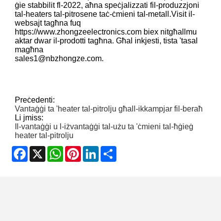
ġie stabbilit fl-2022, aħna speċjalizzati fil-produzzjoni
tal-heaters tal-pitrosene taċ-ċmieni tal-metall.Visit il-
websajt tagħna fuq
https://www.zhongzeelectronics.com biex nitgħallmu
aktar dwar il-prodotti tagħna. Għal inkjesti, tista 'tasal
magħna
sales1@nbzhongze.com.
Preċedenti:
Vantaġġi ta 'heater tal-pitrolju għall-ikkampjar fil-beraħ
Li jmiss:
Il-vantaġġi u l-iżvantaġġi tal-użu ta 'ċmieni tal-ħġieġ
heater tal-pitrolju
Facebook
X
WhatsApp
Pinterest
LinkedIn
Share