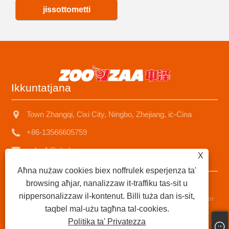
jissottometti
Ikkuntatjana
Town Zhangqi, Cixi City, Ningbo, Zhejiang, iċ-Ċina
+86-13566605759
sales1@nbzhongze.com
X
Aħna nużaw cookies biex noffrulek esperjenza ta'
browsing aħjar, nanalizzaw it-traffiku tas-sit u
Copyright © 2023 Ningbo Zhongze Electronics Co., Ltd. -
nippersonalizzaw il-kontenut. Billi tuża dan is-sit,
Heater tal-Kerolju taċ-Ċina, stufi tal-pitrolju, fornituri tal-heater
taqbel mal-użu tagħna tal-cookies.
tal-pitrolju taċ-ċumnija tal-metall - id-drittijiet kollha riżervati.
Politika ta' Privatezza
Links
|
Sitemap
|
RSS
|
XML
|
Politika ta' Privatezza
|