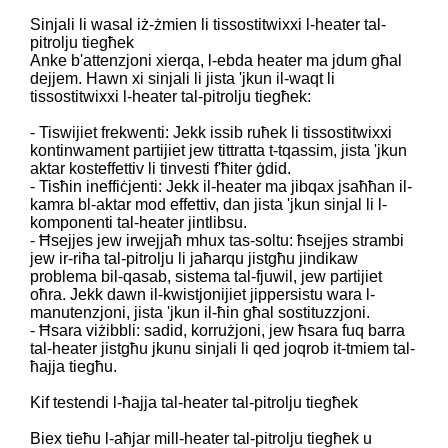
Sinjali li wasal iż-żmien li tissostitwixxi l-heater tal-
pitrolju tiegħek
Anke b'attenzjoni xierqa, l-ebda heater ma jdum għal
dejjem. Hawn xi sinjali li jista 'jkun il-waqt li
tissostitwixxi l-heater tal-pitrolju tiegħek:
- Tiswijiet frekwenti: Jekk issib ruħek li tissostitwixxi
kontinwament partijiet jew tittratta t-tqassim, jista 'jkun
aktar kosteffettiv li tinvesti f'ħiter ġdid.
- Tisħin ineffiċjenti: Jekk il-heater ma jibqax jsaħħan il-
kamra bl-aktar mod effettiv, dan jista 'jkun sinjal li l-
komponenti tal-heater jintlibsu.
- Ħsejjes jew irwejjaħ mhux tas-soltu: ħsejjes strambi
jew ir-riħa tal-pitrolju li jaħarqu jistgħu jindikaw
problema bil-qasab, sistema tal-fjuwil, jew partijiet
oħra. Jekk dawn il-kwistjonijiet jippersistu wara l-
manutenzjoni, jista 'jkun il-ħin għal sostituzzjoni.
- Ħsara viżibbli: sadid, korrużjoni, jew ħsara fuq barra
tal-heater jistgħu jkunu sinjali li qed joqrob it-tmiem tal-
ħajja tiegħu.
Kif testendi l-ħajja tal-heater tal-pitrolju tiegħek
Biex tieħu l-aħjar mill-heater tal-pitrolju tiegħek u