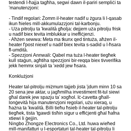
testendi l-ħajja tagħha, segwi dawn il-pariri sempliċi ta
'manutenzjoni:
- Tindif regolari: Żomm il-heater nadif u żgura li l-qasab
ikun ħieles mill-akkumulazzjoni tal-karbonju.
- Uża pitrolju ta 'kwalità għolja: dejjem uża pitrolju frisk
u nadif biex tevita imblukkar u ineffiċjenzi.
- Aħżen sewwa: Meta ma tkunx qed tintuża, aħżen il-
heater f'post niexef u nadif biex tevita s-sadid u l-ħsara
fl-umdità.
- Spezzjoni Annwali: Qabel ma tuża l-heater tiegħek
kull staġun, agħtiha spezzjoni bir-reqqa biex tivverifika
jekk hemmx sinjali ta 'xedd jew ħsara.
Konklużjoni
Heater tal-pitrolju miżmum tajjeb jista 'jdum minn 10 sa
20 sena jew aktar, u jagħmilha investiment fit-tul siewi
għal darek jew spazju ta' xogħol. Iċ-ċavetta għall-
lonġevità hija manutenzjoni regolari, użu xieraq, u
ħażna ta 'kwalità. Billi tieħu ħsieb il-heater tal-pitrolju
tiegħek, tista 'tgawdi tisħin sigur u effiċjenti għal ħafna
xtiewi li ġejjin.
Ningbo Zhongze Electronics Co., Ltd. huwa wieħed
mill-manifatturi u l-esportaturi tal-heater tal-pitrolju li