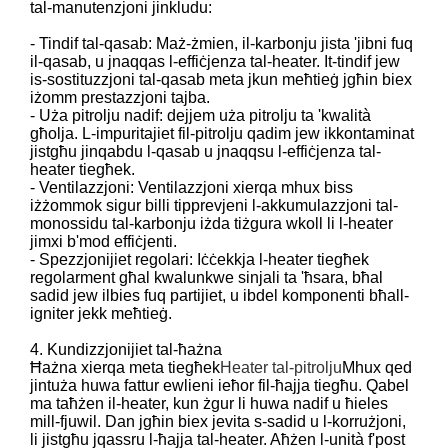
tal-manutenzjoni jinkludu:
- Tindif tal-qasab: Maż-żmien, il-karbonju jista 'jibni fuq
il-qasab, u jnaqqas l-effiċjenza tal-heater. It-tindif jew
is-sostituzzjoni tal-qasab meta jkun meħtieġ jgħin biex
iżomm prestazzjoni tajba.
- Uża pitrolju nadif: dejjem uża pitrolju ta 'kwalità
għolja. L-impuritajiet fil-pitrolju qadim jew ikkontaminat
jistgħu jinqabdu l-qasab u jnaqqsu l-effiċjenza tal-
heater tiegħek.
- Ventilazzjoni: Ventilazzjoni xierqa mhux biss
iżżommok sigur billi tipprevjeni l-akkumulazzjoni tal-
monossidu tal-karbonju iżda tiżgura wkoll li l-heater
jimxi b'mod effiċjenti.
- Spezzjonijiet regolari: Iċċekkja l-heater tiegħek
regolarment għal kwalunkwe sinjali ta 'ħsara, bħal
sadid jew ilbies fuq partijiet, u ibdel komponenti bħall-
igniter jekk meħtieġ.
4. Kundizzjonijiet tal-ħażna
Ħażna xierqa meta tiegħek
Heater tal-pitrolju
Mhux qed
jintuża huwa fattur ewlieni ieħor fil-ħajja tiegħu. Qabel
ma taħżen il-heater, kun żgur li huwa nadif u ħieles
mill-fjuwil. Dan jgħin biex jevita s-sadid u l-korrużjoni,
li jistgħu jqassru l-ħajja tal-heater. Aħżen l-unità f'post