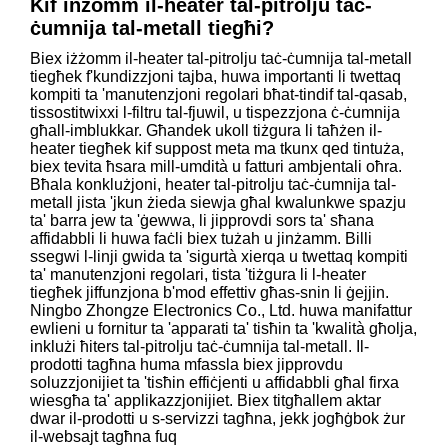
Kif inżomm il-heater tal-pitrolju taċ-
ċumnija tal-metall tiegħi?
Biex iżżomm il-heater tal-pitrolju taċ-ċumnija tal-metall
tiegħek f'kundizzjoni tajba, huwa importanti li twettaq
kompiti ta 'manutenzjoni regolari bħat-tindif tal-qasab,
tissostitwixxi l-filtru tal-fjuwil, u tispezzjona ċ-ċumnija
għall-imblukkar. Għandek ukoll tiżgura li taħżen il-
heater tiegħek kif suppost meta ma tkunx qed tintuża,
biex tevita ħsara mill-umdità u fatturi ambjentali oħra.
Bħala konklużjoni, heater tal-pitrolju taċ-ċumnija tal-
metall jista 'jkun żieda siewja għal kwalunkwe spazju
ta' barra jew ta 'ġewwa, li jipprovdi sors ta' sħana
affidabbli li huwa faċli biex tużah u jinżamm. Billi
ssegwi l-linji gwida ta 'sigurtà xierqa u twettaq kompiti
ta' manutenzjoni regolari, tista 'tiżgura li l-heater
tiegħek jiffunzjona b'mod effettiv għas-snin li ġejjin.
Ningbo Zhongze Electronics Co., Ltd. huwa manifattur
ewlieni u fornitur ta 'apparati ta' tisħin ta 'kwalità għolja,
inklużi ħiters tal-pitrolju taċ-ċumnija tal-metall. Il-
prodotti tagħna huma mfassla biex jipprovdu
soluzzjonijiet ta 'tisħin effiċjenti u affidabbli għal firxa
wiesgħa ta' applikazzjonijiet. Biex titgħallem aktar
dwar il-prodotti u s-servizzi tagħna, jekk jogħġbok żur
il-websajt tagħna fuq