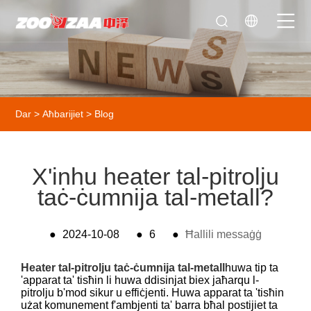
Dar
>
Aħbarijiet
>
Blog
X'inhu heater tal-pitrolju
taċ-ċumnija tal-metall?
●
2024-10-08
●
6
●
Ħallili messaġġ
Heater tal-pitrolju taċ-ċumnija tal-metall
huwa tip ta
'apparat ta' tisħin li huwa ddisinjat biex jaħarqu l-
pitrolju b'mod sikur u effiċjenti. Huwa apparat ta 'tisħin
użat komunement f'ambjenti ta' barra bħal postijiet ta