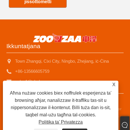
jissottometti
Ikkuntatjana
Town Zhangqi, Cixi City, Ningbo, Zhejiang, iċ-Ċina
+86-13566605759
sales1@nbzhongze.com
X
Aħna nużaw cookies biex noffrulek esperjenza ta'
browsing aħjar, nanalizzaw it-traffiku tas-sit u
Copyright © 2023 Ningbo Zhongze Electronics Co., Ltd. -
nippersonalizzaw il-kontenut. Billi tuża dan is-sit,
Heater tal-Kerolju taċ-Ċina, stufi tal-pitrolju, fornituri tal-heater
taqbel mal-użu tagħna tal-cookies.
tal-pitrolju taċ-ċumnija tal-metall - id-drittijiet kollha riżervati.
Politika ta' Privatezza
Links
|
Sitemap
|
RSS
|
XML
|
Politika ta' Privatezza
|