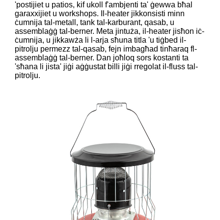
'postijiet u patios, kif ukoll f'ambjenti ta' ġewwa bħal
garaxxijiet u workshops. Il-heater jikkonsisti minn
ċumnija tal-metall, tank tal-karburant, qasab, u
assemblaġġ tal-berner. Meta jintuża, il-heater jisħon iċ-
ċumnija, u jikkawża li l-arja sħuna titla 'u tiġbed il-
pitrolju permezz tal-qasab, fejn imbagħad tinħaraq fl-
assemblaġġ tal-berner. Dan joħloq sors kostanti ta
'sħana li jista' jiġi aġġustat billi jiġi rregolat il-fluss tal-
pitrolju.