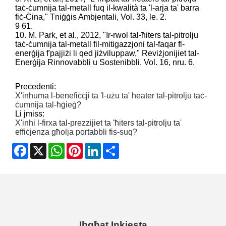
taċ-ċumnija tal-metall fuq il-kwalità ta 'l-arja ta' barra
fiċ-Ċina," Tniġġis Ambjentali, Vol. 33, le. 2.
9 61.
10. M. Park, et al., 2012, "Ir-rwol tal-ħiters tal-pitrolju
taċ-ċumnija tal-metall fil-mitigazzjoni tal-faqar fl-
enerġija f'pajjiżi li qed jiżviluppaw," Reviżjonijiet tal-
Enerġija Rinnovabbli u Sostenibbli, Vol. 16, nru. 6.
Preċedenti:
X'inhuma l-benefiċċji ta 'l-użu ta' heater tal-pitrolju taċ-
ċumnija tal-ħġieġ?
Li jmiss:
X'inhi l-firxa tal-prezzijiet ta 'ħiters tal-pitrolju ta'
effiċjenza għolja portabbli fis-suq?
Facebook
X
WhatsApp
Pinterest
LinkedIn
Share
Ibgħat Inkjesta