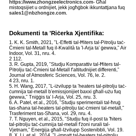
https://www.zhongzeelectronics.com
- Għal
mistoqsijiet u ordnijiet, jekk jogħġbok ikkuntattjana fuq
sales1@nbzhongze.com
.
Dokumenti ta 'Riċerka Xjentifika:
1. K. K. Smith, 2021, "L-Effetti tal-Ħiters tal-Pitrolju taċ-
Ċmieni tal-Metall fuq il-Kwalità ta 'l-Arja ta' ġewwa," Air
Indoor, Vol. 31, nru. 4.
2 112.
3. R. Gupta, 2019, "Studju Komparattiv tal-Ħiters tal-
Pitrolju taċ-Ċmieni tal-Metall f'altitudnijiet differenti,"
Journal of Atmosferic Sciences, Vol. 76, le. 2.
4 23, nru. 1.
5. H. Wang, 2017, "L-iżvilupp ta 'heaters tal-pitrolju taċ-
ċumnija tal-metall b'emissjonijiet baxxi għall-użu fuq
ġewwa," Tniġġis ta' l-Arja, Vol. 25, nru. 3.
6. A. Patel, et al., 2016, "Studju sperimentali tal-ħruġ
tas-sħana tal-heaters tal-pitrolju taċ-ċmieni tal-metall,"
Trasferiment tas-Sħana, vol. 29, nru. 4.
7. T. Nguyen, et al., 2015, "Studju fuq il-post ta 'ħiters
tal-pitrolju taċ-ċumnija tal-metall f'żoni rurali tal-
Vjetnam," Enerġija għall-Iżvilupp Sostenibbli, Vol. 19.
8. X. Li, et al., 2014, "L-impatt tal-heaters tal-pitrolju