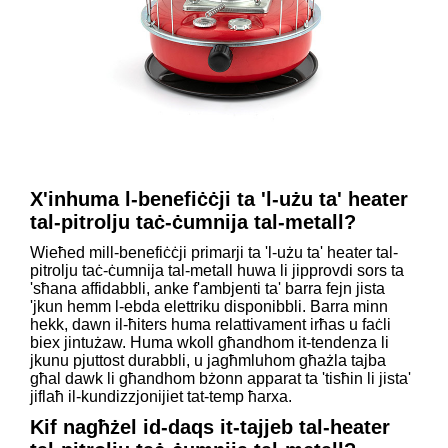
X'inhuma l-benefiċċji ta 'l-użu ta' heater
tal-pitrolju taċ-ċumnija tal-metall?
Wieħed mill-benefiċċji primarji ta 'l-użu ta' heater tal-
pitrolju taċ-ċumnija tal-metall huwa li jipprovdi sors ta
'sħana affidabbli, anke f'ambjenti ta' barra fejn jista
'jkun hemm l-ebda elettriku disponibbli. Barra minn
hekk, dawn il-ħiters huma relattivament irħas u faċli
biex jintużaw. Huma wkoll għandhom it-tendenza li
jkunu pjuttost durabbli, u jagħmluhom għażla tajba
għal dawk li għandhom bżonn apparat ta 'tisħin li jista'
jiflaħ il-kundizzjonijiet tat-temp ħarxa.
Kif nagħżel id-daqs it-tajjeb tal-heater