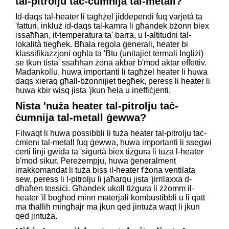
tal-pitrolju taċ-ċumnija tal-metall?
Id-daqs tal-heater li tagħżel jiddependi fuq varjetà ta
'fatturi, inkluż id-daqs tal-kamra li għandek bżonn biex
issaħħan, it-temperatura ta' barra, u l-altitudni tal-
lokalità tiegħek. Bħala regola ġenerali, heater bi
klassifikazzjoni ogħla ta 'Btu (unitajiet termali Ingliżi)
se tkun tista' ssaħħan żona akbar b'mod aktar effettiv.
Madankollu, huwa importanti li tagħżel heater li huwa
daqs xieraq għall-bżonnijiet tiegħek, peress li heater li
huwa kbir wisq jista 'jkun ħela u ineffiċjenti.
Nista 'nuża heater tal-pitrolju taċ-
ċumnija tal-metall ġewwa?
Filwaqt li huwa possibbli li tuża heater tal-pitrolju taċ-
ċmieni tal-metall fuq ġewwa, huwa importanti li ssegwi
ċerti linji gwida ta 'sigurtà biex tiżgura li tuża l-heater
b'mod sikur. Pereżempju, huwa ġeneralment
irrakkomandat li tuża biss il-heater f'żona ventilata
sew, peress li l-pitrolju li jaħarqu jista 'jirrilaxxa d-
dħaħen tossiċi. Għandek ukoll tiżgura li żżomm il-
heater 'il bogħod minn materjali kombustibbli u li qatt
ma tħallih mingħajr ma jkun qed jintuża waqt li jkun
qed jintuża.