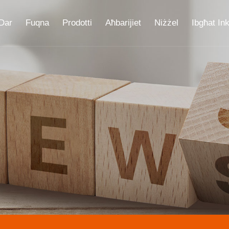
Dar
Fuqna
Prodotti
Aħbarijiet
Niżżel
Ibgħat Ink