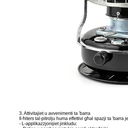
3. Attivitajiet u avvenimenti ta 'barra
Il-ħiters tal-pitrolju huma effettivi għal spazji ta 'bar
- L-applikazzjonijiet jinkludu: