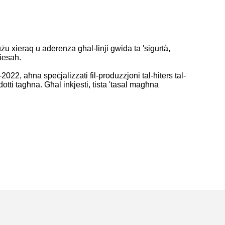
B'użu xieraq u aderenza għal-linji gwida ta 'sigurtà,
kiesaħ.
-2022, aħna speċjalizzati fil-produzzjoni tal-ħiters tal-
otti tagħna. Għal inkjesti, tista 'tasal magħna