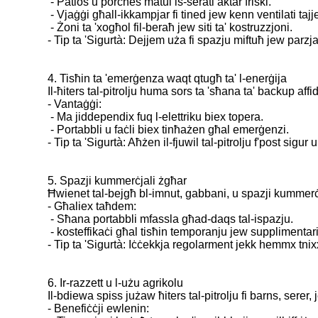
- Patios u porches matul is-serati aktar friski.
- Vjaġġi għall-ikkampjar fi tined jew kenn ventilati taj
- Żoni ta 'xogħol fil-beraħ jew siti ta' kostruzzjoni.
- Tip ta 'Sigurtà: Dejjem uża fi spazju miftuħ jew parzja
4. Tisħin ta 'emerġenza waqt qtugħ ta' l-enerġija
Il-ħiters tal-pitrolju huma sors ta 'sħana ta' backup aff
- Vantaġġi:
- Ma jiddependix fuq l-elettriku biex topera.
- Portabbli u faċli biex tinħażen għal emerġenzi.
- Tip ta 'Sigurtà: Aħżen il-fjuwil tal-pitrolju f'post sigu
5. Spazji kummerċjali żgħar
Ħwienet tal-bejgħ bl-imnut, gabbani, u spazji kummerċj
- Għaliex taħdem:
- Sħana portabbli mfassla għad-daqs tal-ispazju.
- kosteffikaċi għal tisħin temporanju jew supplimentar
- Tip ta 'Sigurtà: Iċċekkja regolarment jekk hemmx tnixx
6. Ir-razzett u l-użu agrikolu
Il-bdiewa spiss jużaw ħiters tal-pitrolju fi barns, ser
- Benefiċċji ewlenin: