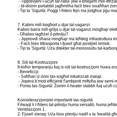
- Tipprevjeni l-uċuħ tar-raba 'jew il-bhejjem mill-iffriża
- Id-disinn portabbli jagħmilha faċli biex issaħħan żon
- Tip ta 'Sigurtà: Poġġi l-ħiters fejn ma jistgħux jiġu
7. Kabini mill-bogħod u djar tal-vaganzi
Kabini barra mill-grilja u djar tal-vaganzi mingħajr elett
- Għaliex tagħżel il-pitrolju?
- Jipprovdi sħana mingħajr ma teħtieġ infrastruttura el
- Faċli biex tittrasporta l-fjuwil għal postijiet remoti.
- Tip ta 'Sigurtà: Uża ditekter tal-monossidu tal-karb
8. Siti tal-Kostruzzjoni
It-tisħin temporanju fuq is-siti tal-kostruzzjoni huwa e
- Benefiċċji:
- Saħħan iż-żoni tax-xogħol lokalizzati malajr.
- Jopera b'mod effiċjenti f'ambjenti miftuħa jew semi-
- Ponta tas-Sigurtà: Żomm il-heater stabbli fuq uċuħ ċat
Konsiderazzjonijiet importanti tas-sigurtà
Filwaqt li l-ħiters tal-pitrolju huma versatili, huma jeħ
Ventilazzjoni 1.
2. Fjuwil xieraq: Uża biss pitrolju nadif u ta 'kwalità għ