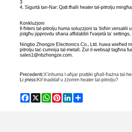
3
4. Sigurtà tan-Nar: Qatt tħalli heater tal-pitrolju ming
Konklużjoni
Il-ħiters tal-pitrolju huma soluzzjoni ta 'tisħin versatili
jistgħu jipprovdu sħana affidabbli f'varjetà ta' settin
Ningbo Zhongze Electronics Co., Ltd. huwa wieħed mill-man
pitrolju taċ-ċumnija tal-metall. Żur il-websajt tagħna 
sales1@nbzhongze.com.
Preċedenti:
X'inhuma l-aħjar prattiki għall-ħażna tal-hea
Li jmiss:
Kif tnaddaf u żżomm heater tal-pitrolju?
Facebook
X
WhatsApp
Pinterest
LinkedIn
Share