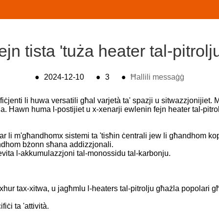
ejn tista 'tuża heater tal-pitrolj
●
2024-12-10
●
3
●
Ħallili messaġġ
iċjenti li huwa versatili għal varjetà ta' spazji u sitwazzjonijiet
 Hawn huma l-postijiet u x-xenarji ewlenin fejn heater tal-pitrolj
d-djar li m'għandhomx sistemi ta 'tisħin ċentrali jew li għandhom k
 għandhom bżonn sħana addizzjonali.
 tevita l-akkumulazzjoni tal-monossidu tal-karbonju.
xhur tax-xitwa, u jagħmlu l-heaters tal-pitrolju għażla popolari għ
iċi ta 'attività.