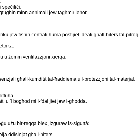
r.
i speċifiċi.
 maqtugħin minn annimali jew tagħmir ieħor.
riku jew tisħin ċentrali huma postijiet ideali għall-ħiters tal-pitro
ettrika.
onju u żomm ventilazzjoni xierqa.
ssenzjali għall-kumdità tal-ħaddiema u l-protezzjoni tal-materjal.
miftuħa.
ti u 'l bogħod mill-fdalijiet jew l-għodda.
tieġu użu bir-reqqa biex jiżguraw is-sigurtà:
olja ddisinjat għall-ħiters.