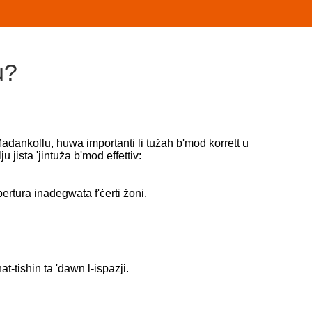
u?
. Madankollu, huwa importanti li tużah b'mod korrett u
u jista 'jintuża b'mod effettiv:
opertura inadegwata f'ċerti żoni.
at-tisħin ta 'dawn l-ispazji.