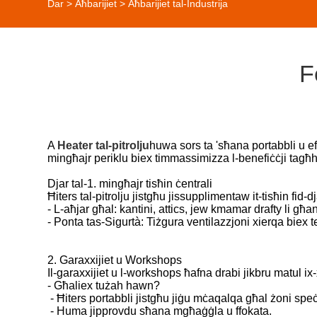
Dar
>
Aħbarijiet
>
Aħbarijiet tal-Industrija
F
A
Heater tal-pitrolju
huwa sors ta 'sħana portabbli u eff
mingħajr periklu biex timmassimizza l-benefiċċji tagħha.
Djar tal-1. mingħajr tisħin ċentrali
Ħiters tal-pitrolju jistgħu jissupplimentaw it-tisħin fi
- L-aħjar għal: kantini, attics, jew kmamar drafty li
- Ponta tas-Sigurtà: Tiżgura ventilazzjoni xierqa biex
2. Garaxxijiet u Workshops
Il-garaxxijiet u l-workshops ħafna drabi jikbru matul ix-
- Għaliex tużah hawn?
- Ħiters portabbli jistgħu jiġu mċaqalqa għal żoni speċif
- Huma jipprovdu sħana mgħaġġla u ffokata.