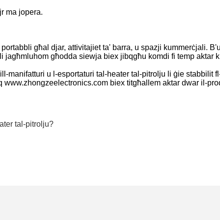
ħajr ma jopera.
 u portabbli għal djar, attivitajiet ta' barra, u spazji kummerċjali. 
gs, li jagħmluhom għodda siewja biex jibqgħu komdi fi temp aktar 
ifatturi u l-esportaturi tal-heater tal-pitrolju li ġie stabbilit fl
fuq www.zhongzeelectronics.com biex titgħallem aktar dwar il-prod
ter tal-pitrolju?