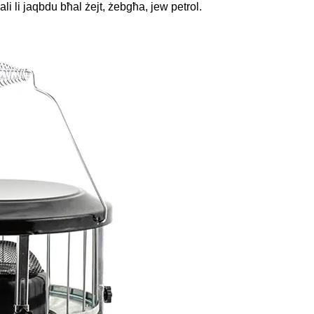
ali li jaqbdu bħal żejt, żebgħa, jew petrol.