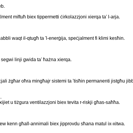
jeb.
lment miftuħ biex tippermetti ċirkolazzjoni xierqa ta' l-arja.
idabbli waqt il-qtugħ ta 'l-enerġija, speċjalment fi klimi kesħin.
r u segwi linji gwida ta' ħażna xierqa.
ali żgħar oħra mingħajr sistemi ta 'tisħin permanenti jistgħu jib
i.
ijiet u tiżgura ventilazzjoni biex tevita r-riskji għas-saħħa.
er, jew kenn għall-annimali biex jipprovdu sħana matul ix-xitwa.